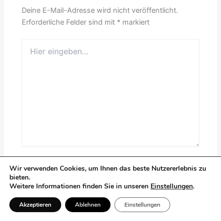
Deine E-Mail-Adresse wird nicht veröffentlicht.
Erforderliche Felder sind mit
*
markiert
Hier
eingeben…
Name*
Wir verwenden Cookies, um Ihnen das beste Nutzererlebnis zu
bieten.
Weitere Informationen finden Sie in unseren
Einstellungen
.
E-
Akzeptieren
Ablehnen
Einstellungen
Mail-